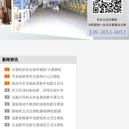
新闻资讯
注塑机的安全操作规程-今通塑机
手表精密零件注塑用什么注塑机
电动汽车充电枪零配件包胶立式注
环卫车清扫刷包胶，清雪车刷片专
头戴式耳机头夹金属包胶今通立式
新能源动力电池软连接包胶注塑成
眼镜框立式注塑机|眼镜脚包胶|眼
连胶条喉箍半包胶线夹立式注塑机
五金配件包胶注塑成型立式注塑机