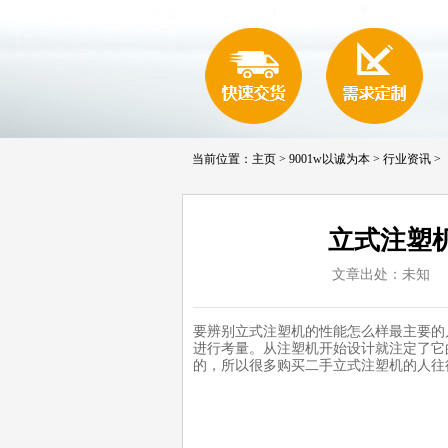
当前位置：
主页
>
9001w以诚为本
>
行业资讯
>
立式注塑
文章出处：未知
要辨别立式注塑机的性能怎么样最主要的
进行考量。从注塑机开始设计就注定了它
的，所以很多购买二手立式注塑机的人往