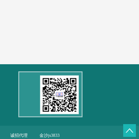
诚招代理
金沙js3833