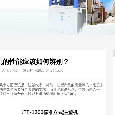
机的性能应该如何辨别？
人气：
718
发表时间2020-04-28 15:00
几个方面应该是，注塑效率、耗能、注塑产品的质量等几个维度来
的参数必须要符合客户的要求。而性能就是从这几个方面来入手
往找不到适合自己性能要求的机器而被迫买新的。