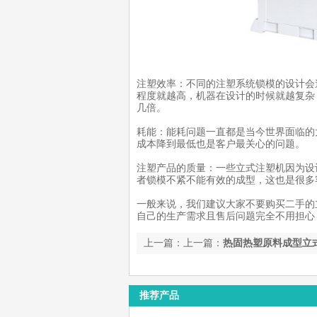
注塑效率：不同的注塑系统锁模的设计会
程度就越高，机器在设计的时候就越复杂
几倍。
耗能：能耗问题一直都是当今世界面临的
成本降到最低也是客户最关心的问题。
注塑产品的质量：一些立式注塑机因为设
者锁模不紧不能有效的成型，这也是很多
一般来说，我们建议大家不要购买二手的
自己的生产需求且售后问题完全不用担心
上一篇：上一篇：
热固热塑原料成型立
荐
推荐产品