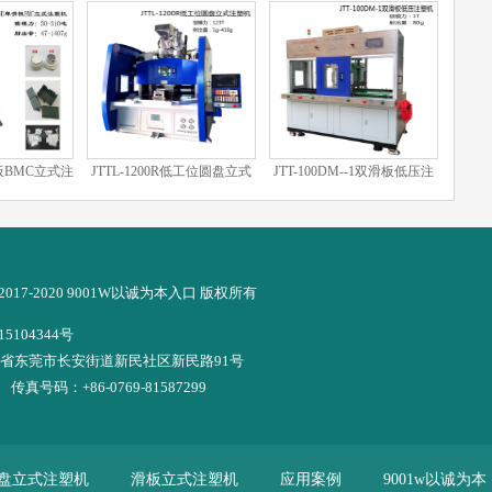
滑板BMC立式注
JTTL-1200R低工位圆盘立式
JTT-100DM--1双滑板低压注
注
塑
© 2017-2020 9001W以诚为本入口 版权所有
5104344号
省东莞市长安街道新民社区新民路91号
：
传真号码：+86-0769-81587299
盘立式注塑机
滑板立式注塑机
应用案例
9001w以诚为本